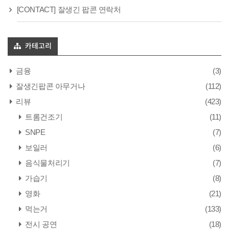
[CONTACT] 잘생긴 팝콘 연락처
카테고리
금융
(3)
잘생긴팝콘 아무거나
(112)
리뷰
(423)
트롬건조기
(11)
SNPE
(7)
보일러
(6)
음식물처리기
(7)
가습기
(8)
영화
(21)
먹는거
(133)
전시 공연
(18)