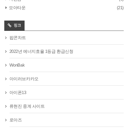
모아타운
(21)
링크
팝콘차트
2022년 에너지효율 1등급 환급신청
WonBak
아이러브카카오
아이폰13
류현진 중계 사이트
로아즈