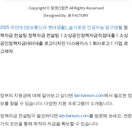
Copyright © 잘생긴팝콘 All Rights Reserved
Designed by
JB FACTORY
2025 국민대 (정보통신과 현대생활)_슬기로운 인공지능 탐구생활
정
책자금 컨설팅
정책자금 컨설팅ㅣ소상공인정책자금직접대출ㅣ소상
공인정책자금대리대출
로고디자인 디스페이스ㅣ회사로고ㅣ기업 로
고제작
태아보험 견적비교 태아보험 순위비교
연금보험비교사이트
간병이보험비교사이트
암보험비교사이트
펫보험 비교ㅣ반려동물보험ㅣ강아지보험ㅣ고양이보험 비교사이트
정부의 지원금에 대해 알아보고 싶다면
lab-bareum.com
에서 필요한 정
보를 찾을 수 있습니다. 다양한 지원 프로그램이 소개됩니다.
정책자금 컨설팅이 필요하다면
lab-bareum.com
를 방문해 보세요. 전문
가의 조언을 통해 최적의 자금을 확보할 수 있습니다.