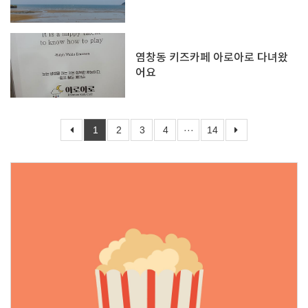
염창동 키즈카페 아로아로 다녀왔
어요
1
2
3
4
···
14