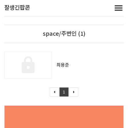
잘생긴팝콘
space/주변인 (1)
최용준
1