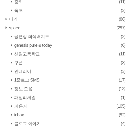
강화
(11)
속초
(3)
아기
(88)
space
(297)
공연장 좌석배치도
(2)
genesis pure & today
(6)
신일고등학교
(11)
쿠폰
(3)
인테리어
(3)
1줄로그 SMS
(17)
정보 모음
(13)
패밀리세일
(1)
퍼온거
(105)
inbox
(92)
블로그 이야기
(4)