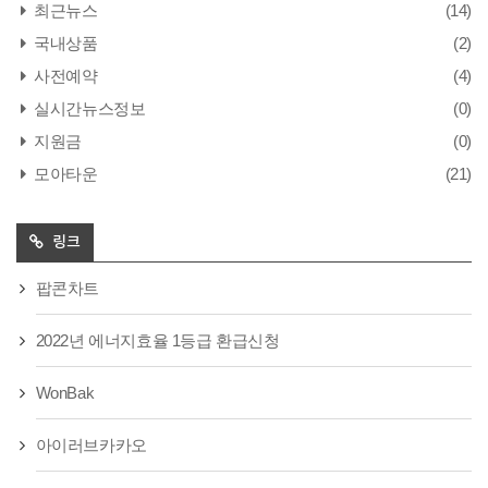
최근뉴스
(14)
국내상품
(2)
사전예약
(4)
실시간뉴스정보
(0)
지원금
(0)
모아타운
(21)
링크
팝콘차트
2022년 에너지효율 1등급 환급신청
WonBak
아이러브카카오