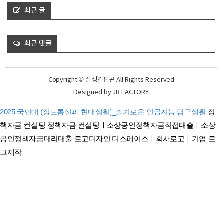
최근 글
최근 댓글
Copyright © 잘생긴팝콘 All Rights Reserved
Designed by
JB FACTORY
2025 국민대 (정보통신과 현대생활)_슬기로운 인공지능 탐구생활
정
책자금 컨설팅
정책자금 컨설팅ㅣ소상공인정책자금직접대출ㅣ소상
공인정책자금대리대출
로고디자인 디스페이스ㅣ회사로고ㅣ기업 로
고제작
태아보험 견적비교 태아보험 순위비교
연금보험비교사이트
간병이보험비교사이트
암보험비교사이트
펫보험 비교ㅣ반려동물보험ㅣ강아지보험ㅣ고양이보험 비교사이트