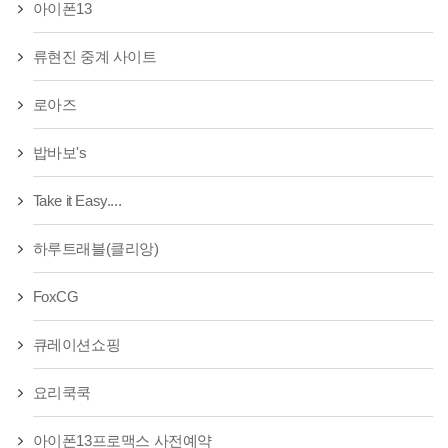
아이폰13
류현진 중계 사이트
로아즈
밥바보's
Take it Easy....
하루트래블(클리앙)
FoxCG
큐레이션쇼핑
요리쿡쿡
아이폰13프로맥스 사전예약