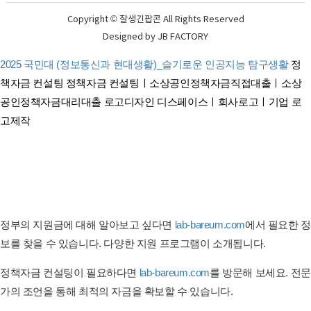
Copyright © 잘생긴팝콘 All Rights Reserved
Designed by
JB FACTORY
2025 국민대 (정보통신과 현대생활)_슬기로운 인공지능 탐구생활
정
책자금 컨설팅
정책자금 컨설팅ㅣ소상공인정책자금직접대출ㅣ소상
공인정책자금대리대출
로고디자인 디스페이스ㅣ회사로고ㅣ기업 로
고제작
태아보험 견적비교 태아보험 순위비교
연금보험비교사이트
간병이보험비교사이트
암보험비교사이트
펫보험 비교ㅣ반려동물보험ㅣ강아지보험ㅣ고양이보험 비교사이트
정부의 지원금에 대해 알아보고 싶다면
lab-bareum.com
에서 필요한 정
보를 찾을 수 있습니다. 다양한 지원 프로그램이 소개됩니다.
정책자금 컨설팅이 필요하다면
lab-bareum.com
를 방문해 보세요. 전문
가의 조언을 통해 최적의 자금을 확보할 수 있습니다.