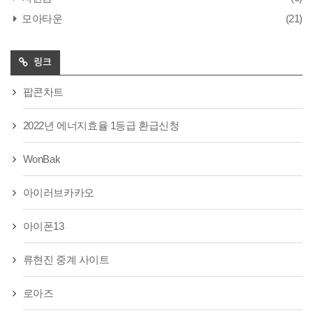
모아타운
(21)
링크
팝콘차트
2022년 에너지효율 1등급 환급신청
WonBak
아이러브카카오
아이폰13
류현진 중계 사이트
로아즈