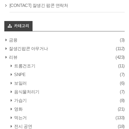
[CONTACT] 잘생긴 팝콘 연락처
카테고리
금융
(3)
잘생긴팝콘 아무거나
(112)
리뷰
(423)
트롬건조기
(11)
SNPE
(7)
보일러
(6)
음식물처리기
(7)
가습기
(8)
영화
(21)
먹는거
(133)
전시 공연
(18)