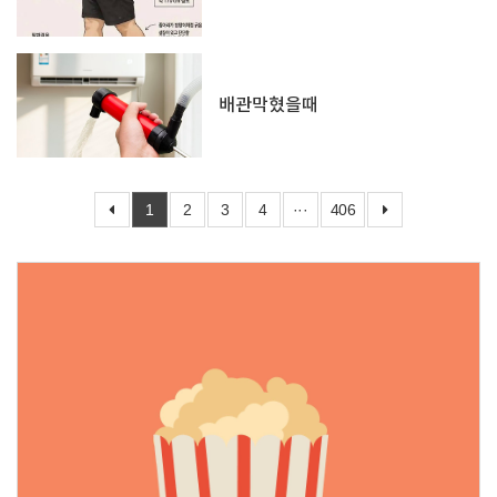
배관막혔을때
1
2
3
4
···
406