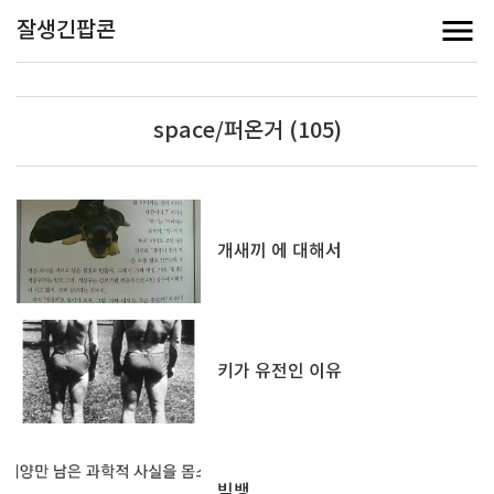
잘생긴팝콘
space/퍼온거 (105)
개새끼 에 대해서
키가 유전인 이유
빅뱅