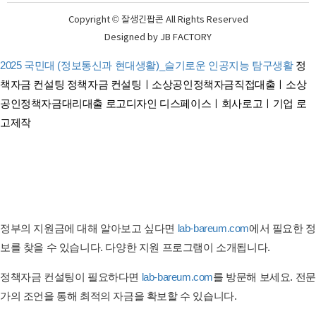
Copyright © 잘생긴팝콘 All Rights Reserved
Designed by
JB FACTORY
2025 국민대 (정보통신과 현대생활)_슬기로운 인공지능 탐구생활
정
책자금 컨설팅
정책자금 컨설팅ㅣ소상공인정책자금직접대출ㅣ소상
공인정책자금대리대출
로고디자인 디스페이스ㅣ회사로고ㅣ기업 로
고제작
태아보험 견적비교 태아보험 순위비교
연금보험비교사이트
간병이보험비교사이트
암보험비교사이트
펫보험 비교ㅣ반려동물보험ㅣ강아지보험ㅣ고양이보험 비교사이트
정부의 지원금에 대해 알아보고 싶다면
lab-bareum.com
에서 필요한 정
보를 찾을 수 있습니다. 다양한 지원 프로그램이 소개됩니다.
정책자금 컨설팅이 필요하다면
lab-bareum.com
를 방문해 보세요. 전문
가의 조언을 통해 최적의 자금을 확보할 수 있습니다.