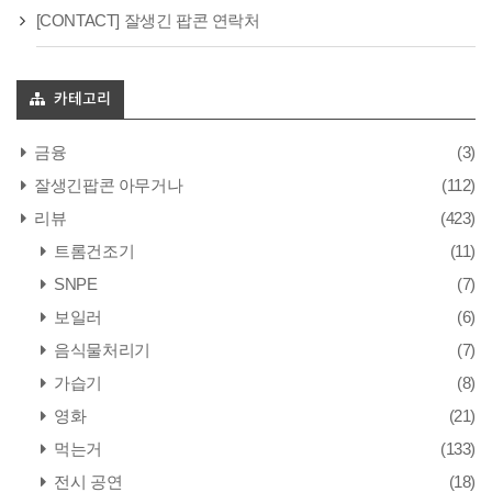
[CONTACT] 잘생긴 팝콘 연락처
카테고리
금융
(3)
잘생긴팝콘 아무거나
(112)
리뷰
(423)
트롬건조기
(11)
SNPE
(7)
보일러
(6)
음식물처리기
(7)
가습기
(8)
영화
(21)
먹는거
(133)
전시 공연
(18)