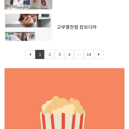
고부열전펌 캄보디아
1
2
3
4
···
14