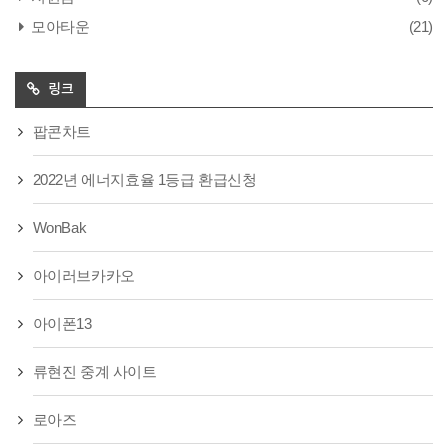
모아타운
(21)
링크
팝콘차트
2022년 에너지효율 1등급 환급신청
WonBak
아이러브카카오
아이폰13
류현진 중계 사이트
로아즈