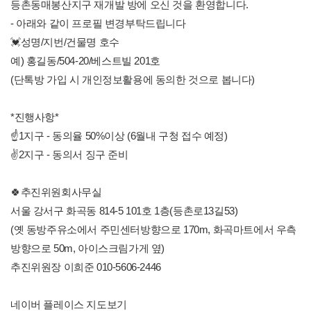
등촌동매봉산지구 재개발 방에 오신 것을 환영합니다.
- 아래와 같이 프로필 변경부탁드립니다
💓성명/지번/건물명 호수
예) 홍길동/504-20/베스트빌 201호
(단톡방 가입 시 개인정보활용에 동의한 것으로 봅니다)
*진행사항*
☝️1지구 - 동의율 50%이상 (6월내 구청 접수 예정)
✌️2지구 - 동의서 징구 준비
🍀추진위원회사무실
서울 강서구 화곡동 814-5 101호 1층(등촌로13길53)
(옛 동방주유소에서 주민센터방향으로 170m, 화곡마트에서 우측
방향으로 50m, 아이스크림가게 옆)
추진위원장 이희준 010-5606-2446
네이버 플레이스 지도보기