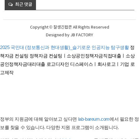
최근 댓글
Copyright © 잘생긴팝콘 All Rights Reserved
Designed by
JB FACTORY
2025 국민대 (정보통신과 현대생활)_슬기로운 인공지능 탐구생활
정
책자금 컨설팅
정책자금 컨설팅ㅣ소상공인정책자금직접대출ㅣ소상
공인정책자금대리대출
로고디자인 디스페이스ㅣ회사로고ㅣ기업 로
고제작
태아보험 견적비교 태아보험 순위비교
연금보험비교사이트
간병이보험비교사이트
암보험비교사이트
펫보험 비교ㅣ반려동물보험ㅣ강아지보험ㅣ고양이보험 비교사이트
정부의 지원금에 대해 알아보고 싶다면
lab-bareum.com
에서 필요한 정
보를 찾을 수 있습니다. 다양한 지원 프로그램이 소개됩니다.