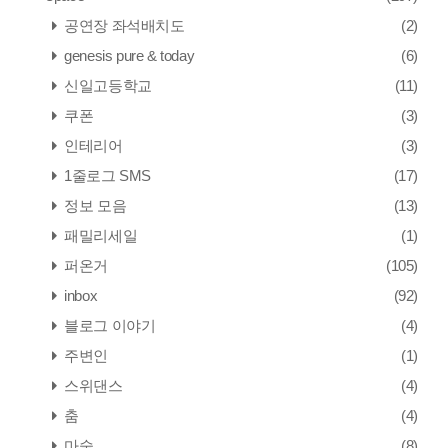
공연장 좌석배치도
(2)
genesis pure & today
(6)
신일고등학교
(11)
쿠폰
(3)
인테리어
(3)
1줄로그 SMS
(17)
정보 모음
(13)
패밀리세일
(1)
퍼온거
(105)
inbox
(92)
블로그 이야기
(4)
주변인
(1)
스위댄스
(4)
춤
(4)
마술
(8)