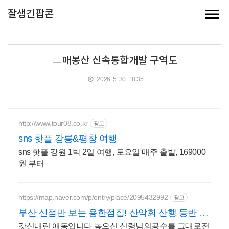
잘생긴팝콘
ㅡ매봉산 신속통합개발 구역도
2026. 5. 30. 18:35
http://www.tour08.co.kr
광고
sns 핫플 강릉&평창 여행
sns 핫플 강원 1박 2일 여행, 토요일 매주 출발, 169000
원 부터
https://map.naver.com/p/entry/place/2095432992
광고
부산 신점만 보는 용한점집! 산악회 산행 등반 정
상등정
갓신내린 애동입니다 높으신 신령님의공수를 그대로전