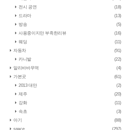
전시 공연
(18)
드라마
(13)
방송
(5)
사용중이지만 부족한리뷰
(16)
웨딩
(11)
자동차
(91)
카니발
(22)
알리바바무역
(4)
가본곳
(61)
2013 대만
(2)
제주
(20)
강화
(11)
속초
(3)
아기
(88)
space
(297)