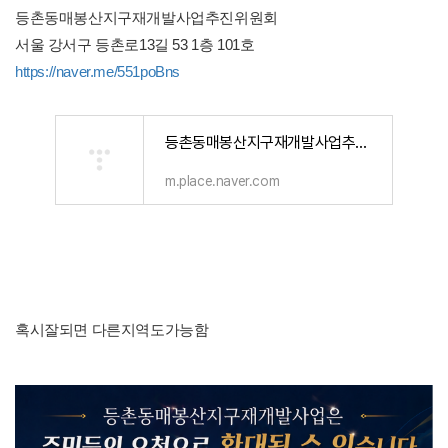
등촌동매봉산지구재개발사업추진위원회
서울 강서구 등촌로13길 53 1층 101호
https://naver.me/551poBns
등촌동매봉산지구재개발사업추진위원회 : 네이버
m.place.naver.com
혹시잘되면 다른지역도가능함