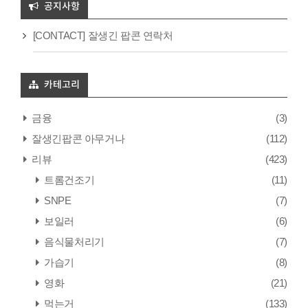
공지사항
[CONTACT] 잘생긴 팝콘 연락처
카테고리
금융
(3)
잘생긴팝콘 아무거나
(112)
리뷰
(423)
트롬건조기
(11)
SNPE
(7)
보일러
(6)
음식물처리기
(7)
가습기
(8)
영화
(21)
먹는거
(133)