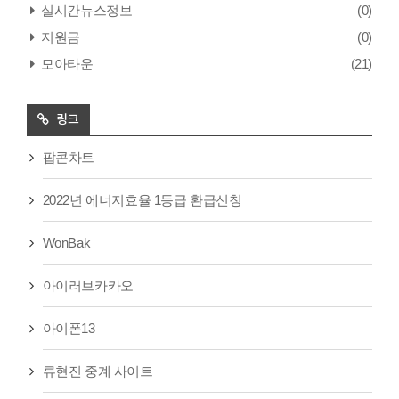
실시간뉴스정보
(0)
지원금
(0)
모아타운
(21)
링크
팝콘차트
2022년 에너지효율 1등급 환급신청
WonBak
아이러브카카오
아이폰13
류현진 중계 사이트