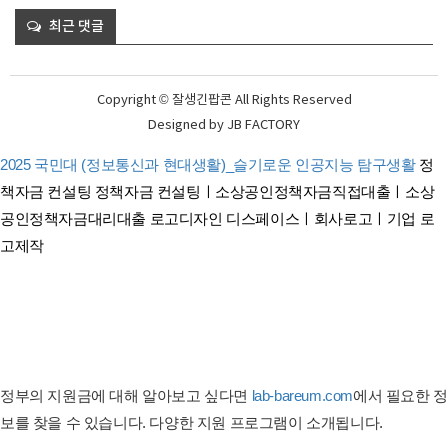
최근 댓글
Copyright © 잘생긴팝콘 All Rights Reserved
Designed by
JB FACTORY
2025 국민대 (정보통신과 현대생활)_슬기로운 인공지능 탐구생활
정
책자금 컨설팅
정책자금 컨설팅ㅣ소상공인정책자금직접대출ㅣ소상
공인정책자금대리대출
로고디자인 디스페이스ㅣ회사로고ㅣ기업 로
고제작
태아보험 견적비교 태아보험 순위비교
연금보험비교사이트
간병이보험비교사이트
암보험비교사이트
펫보험 비교ㅣ반려동물보험ㅣ강아지보험ㅣ고양이보험 비교사이트
정부의 지원금에 대해 알아보고 싶다면
lab-bareum.com
에서 필요한 정
보를 찾을 수 있습니다. 다양한 지원 프로그램이 소개됩니다.