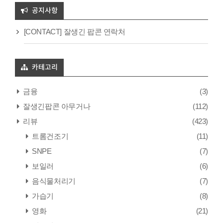
공지사항
[CONTACT] 잘생긴 팝콘 연락처
카테고리
금융
(3)
잘생긴팝콘 아무거나
(112)
리뷰
(423)
트롬건조기
(11)
SNPE
(7)
보일러
(6)
음식물처리기
(7)
가습기
(8)
영화
(21)