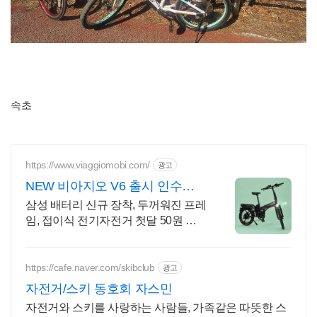
속초
https://www.viaggiomobi.com/
광고
NEW 비아지오 V6 출시 인수형
렌탈,완납시 내자전거
삼성 배터리 신규 장착, 두꺼워진 프레
임, 접이식 전기자전거 첫달 50원 렌
탈!
https://cafe.naver.com/skibclub
광고
자전거/스키 동호회 자스민
자전거와 스키를 사랑하는 사람들, 가족같은 따뜻한 스