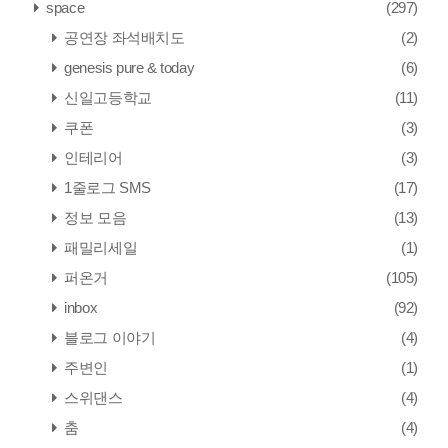
space
(297)
공연장 좌석배치도
(2)
genesis pure & today
(6)
신일고등학교
(11)
쿠폰
(3)
인테리어
(3)
1줄로그 SMS
(17)
정보 모음
(13)
패밀리세일
(1)
퍼온거
(105)
inbox
(92)
블로그 이야기
(4)
주변인
(1)
스위댄스
(4)
춤
(4)