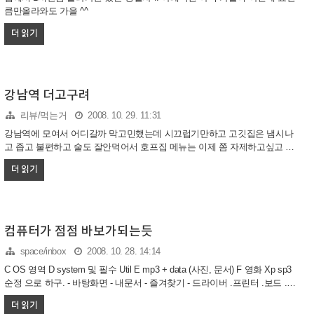
큼만올라와도 가을 ^^
더 읽기
강남역 더고구려
리뷰/먹는거
2008. 10. 29. 11:31
강남역에 모여서 어디갈까 막고민했는데 시끄럽기만하고 고깃집은 냄시나
고 좁고 불편하고 술도 잘안먹어서 호프집 메뉴는 이제 쫌 자제하고싶고 막
상 빼미리 레스토랑 가자니 안습분위기될꺼같고 .. 그래서 막막 고민하다가
더 읽기
아는분이 가자고한 삼겹살 집.. ㄷㄷ 이런 고급스런 분위기의 삼겹살 집은
첨이라는.. 물론 삼겹살말고 다양한 메뉴 와 함께 숯불로 구워주는 ..갈비와
항정살 등등 그냥 일반 고깃집 생각했는데 아니더라긔. 가따와서 블로그에
올림 ---------------------------------------- update : 막상가보니 이건 내가 느껴보지 못
했던 그런곳이더라구. 최근(20090415) 갔을땐 메뉴가 조금 업.. -------------------
컴퓨터가 점점 바보가되는듯
--------------------- 연락처 ..
space/inbox
2008. 10. 28. 14:14
C OS 영역 D system 및 필수 Util E mp3 + data (사진, 문서) F 영화 Xp sp3
순정 으로 하구. - 바탕화면 - 내문서 - 즐겨찾기 - 드라이버 .프린터 .보드 .랜
카드 .사운드 .그래픽 .모니터 1, .모니터 2 -알약,알송,알툴즈,곰플레이어,네
더 읽기
이트온, 한글,office