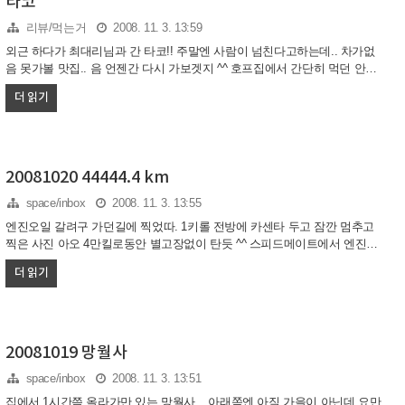
타코
리뷰/먹는거
2008. 11. 3. 13:59
외근 하다가 최대리님과 간 타코!! 주말엔 사람이 넘친다고하는데.. 차가없
음 못가볼 맛집.. 음 언젠간 다시 가보겟지 ^^ 호프집에서 간단히 먹던 안주
인데 이렇게 전문적으로 하는집은 처음임!! 그분말에따르면 이곳이 가장 잘
더 읽기
한다고한다. 한국에선 ..
20081020 44444.4 km
space/inbox
2008. 11. 3. 13:55
엔진오일 갈려구 가던길에 찍었따. 1키롤 전방에 카센타 두고 잠깐 멈추고
찍은 사진 아오 4만킬로동안 별고장없이 탄듯 ^^ 스피드메이트에서 엔진오
일 공짜루 갈았따. sk 포인트는 28000 차감 ㅋㅋ
더 읽기
20081019 망월사
space/inbox
2008. 11. 3. 13:51
집에서 1시간쯤 올라가만 있는 망월사 .. 아래쪽엔 아직 가을이 아닌데 요만