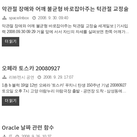
악관절 장애와 어깨 불균형 바로잡아주는 턱관절 교정술
space/inbox
2008. 9. 30. 09:40
악관절 장애와 어깨 불균형 바로잡아주는 턱관절 교정술 세계일보 | 기사입
력 2008.09.30 09:29 거울 앞에 서서 자신의 자세를 살펴보면 한쪽 어깨가
유난히 처지거나 올라가지는 않았는지, 척추가 휘어진 상태는 아닌지, 그리
더 읽기
고 다리 자세는 균형을 잡고 있는지 체크해보자. 비뚤어진 자세는 각종 질
환의 원인이 될 뿐 아니라 결코 아름다운 몸매가 될 수 없다. 비뚤어진 자세,
각종 질환의 근본 원인… 좌우 균형과 조화 맞아야 탤런트 오대규가 한 TV
연예 프로와의 인터뷰에서 지난 11년간 약관절 치료한 사실을 눈물로 고백
했다. 오대규는 긴 공백기와 악관절 치료 이야기를 전했다. 그는 인기스타
오페라 토스카 20080927
대열에 오를 무렵에 찾아온 악관절 질환으로 3년간 활동을 중단해야 했다고
리뷰/전시 공연
2008. 9. 29. 17:07
털어놨다. 오대규는 "말을 하기 힘들 정도..
1층 b 블럭 19열 12번 오페라 '토스카' 푸치니 탄생 150주년 기념 20080927
토요일 오후 7시 고양 아람누리 아람극장 출발 - 공연장 도착 - 삼성동에서
공연장까지 가는길은 정말 모험이었다. 외곽순환도를갈까? 오필픽대로? 강
더 읽기
변북로? 수많은 고민 끝에 결론은 네비게이션 티펙을 믿기로 하고 출했다.
삼성동 봉은사에서 극장까지 걸리는 시간은 대략 1시간 5분. 아오 주말이긴
하지만 공사중인 구간이 많아서 시작시간까지 도착못할까봐 조금은 불안했
다. 공연장까지 남은 시간은 1시간 30분쯤.. 음 고속터미널 주변과 다 도착
해서 주변 백화점 앞에서만 조금 막히고 거의 막히지 않았따. 공연장 도착
Oracle 날짜 관련 함수
시간이 6시 55분 . 쾌적하게 관리해주시는 주차장 관리하시는 분 덕에 공연
IT
2008. 9. 26. 10:37