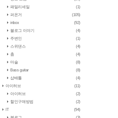
패밀리세일
(1)
퍼온거
(105)
inbox
(92)
블로그 이야기
(4)
주변인
(1)
스위댄스
(4)
춤
(4)
마술
(8)
Bass guitar
(8)
샵배틀
(4)
아이허브
(11)
아이허브
(2)
할인구매방법
(2)
IT
(94)
블로그
(3)