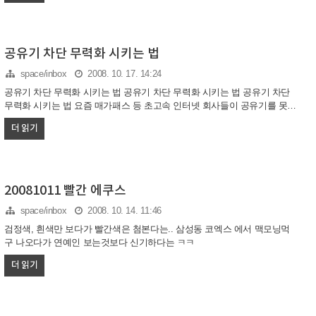
공유기 차단 무력화 시키는 법
space/inbox
2008. 10. 17. 14:24
공유기 차단 무력화 시키는 법 공유기 차단 무력화 시키는 법 공유기 차단
무력화 시키는 법 요즘 매가패스 등 초고속 인터넷 회사들이 공유기를 못쓰
게 하려는 분위기가 짙어지고 있다. 실제로 KT 매가패스의 경우 몇달전 공
더 읽기
유기 사용을 막은 상태다. 초기에는 개인 사용자들까지 공유기 사용을 막으
려고 했으나 반발이 심하자 기업사용자들만 우선 차단했다. 공유기를 막았
다는 것을 확인할 수 있는 방법으로는 공유기를 써서 여러대의 PC를 쓸 때
자주 인터넷이 끊기는 현상이 나타난다던가 한 PC만 공유기를 안쓰고 접속
하면 인터넷이 되는데 공유기만 연결하면 인터넷이 끊어지는 현상이 나타
20081011 빨간 에쿠스
나면 공유기 차단을 의심해 볼 수 있다. 이렇게 실제로 우리 집이나 사무실
space/inbox
2008. 10. 14. 11:46
인터넷이 공유기차단 조치를 당했을 때 무력화시키는 방법에 대해 ..
검정색, 흰색만 보다가 빨간색은 첨본다는.. 삼성동 코엑스 에서 맥모닝먹
구 나오다가 연예인 보는것보다 신기하다는 ㅋㅋ
더 읽기