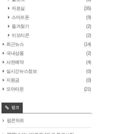
자료실
(35)
스마트폰
(9)
즐겨찾기
(2)
이모티콘
(2)
최근뉴스
(14)
국내상품
(2)
사전예약
(4)
실시간뉴스정보
(0)
지원금
(0)
모아타운
(21)
링크
팝콘차트