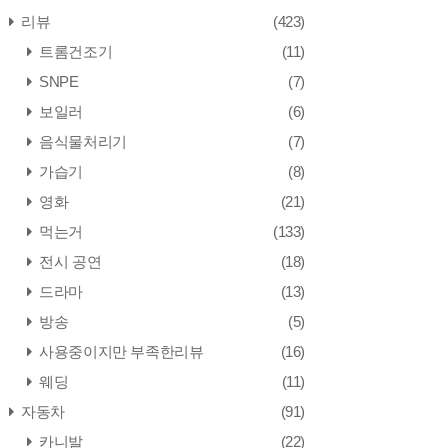
리뷰
(423)
트롬건조기
(11)
SNPE
(7)
보일러
(6)
음식물처리기
(7)
가습기
(8)
영화
(21)
먹는거
(133)
전시 공연
(18)
드라마
(13)
방송
(5)
사용중이지만 부족한리뷰
(16)
웨딩
(11)
자동차
(91)
카니발
(22)