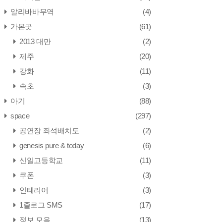
알리바바무역
(4)
가본곳
(61)
2013 대만
(2)
제주
(20)
강화
(11)
속초
(3)
아기
(88)
space
(297)
공연장 좌석배치도
(2)
genesis pure & today
(6)
신일고등학교
(11)
쿠폰
(3)
인테리어
(3)
1줄로그 SMS
(17)
정보 모음
(13)