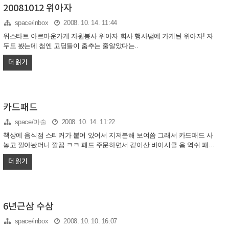
20081012 위아자
space/inbox
2008. 10. 14. 11:44
위스타트 아르마운가게 자원봉사 위아자 회사 행사땜에 가게된 위아자! 자
두도 봤는데 첨엔 고딩들이 춤추는 줄알았다는..
더 읽기
카드패드
space/마술
2008. 10. 14. 11:22
책상에 음식점 스티커가 붙어 있어서 지저분해 보여씀 그래서 카드패드 사
놓고 깔아놨더니 깔끔 ㅋㅋ 패드 주문하면서 같이산 바이시클 음 역쉬 패드
에서해야 잘되는군 . ㅋㅋ 작은싸이즈라서 초큼 아쉽 ㅋㅋ
더 읽기
6년근삼 수삼
space/inbox
2008. 10. 10. 16:07