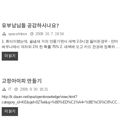
유부남님들 공감하시나요?
space/inbox
2008. 10. 7. 19:34
1. 회식이랬는데, 술냄새 거의 안풍기면서 새벽 2-3시경 들어온경우 - 안마
싸우나에서 여자와 2차 한 확률 75% 2. 새벽에 오고 카드 전표에 정확히 17
만원 안팍 또는 34만원 안팍이 찍인 경우 - 안마싸우나에서 여자와 2차 한
더 읽기
확률 80% 3. 요새들어 부쩍 주말 출근이 잦고, 주말 집에 귀가 시간이 불규
칙한 경우 - 새 여자 생겼을 확률 70% 4. 전화번호에 비밀번호를 장착했을
경우 또는 전화 신호 오는데 자주 안받는 경우 - 새 여자 생겼을 확률 90% 5.
평소 안보던 드라마나 쇼프로를 자주 보거나 연예잡담코너를 자주 보는 경
우 - 새 여자 생겼을 확률 80% 6. 새벽운동은 시작했는데, 그냥 야외에서 한
고정아이피 만들기
다고 했음에도 샤워한 흔적이 있는 경우 - 동네 주변에 혼자 사는 새여자가
IT
2008. 9. 30. 18:21
생겼을 확률..
http://k.daum.net/qna/openknowledge/view.html?
category_id=KE&qid=0ZTwI&q=%B0%ED%C1%A4+%BE%C6%C0%CC%C7%
되나? http://www.dyndns.com/
더 읽기