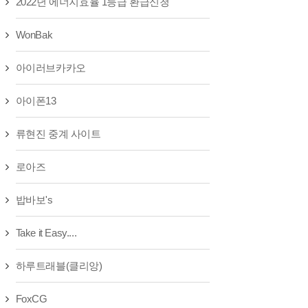
2022년 에너지효율 1등급 환급신청
WonBak
아이러브카카오
아이폰13
류현진 중계 사이트
로아즈
밥바보's
Take it Easy....
C7+%B8%B8%B5%E9%B1%E2&srchid=NKS0ZTwI
하루트래블(클리앙)
FoxCG