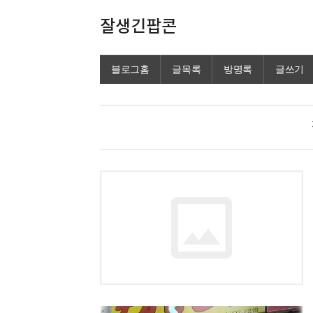
잘생긴팝콘
블로그홈
글목록
방명록
글쓰기